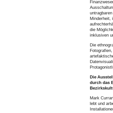
Finanzwesen
Ausschaltun
untragbaren
Minderheit, 
aufrechterhä
die Möglichk
inklusiven u
Die ethnogra
Fotografien,
artefaktisch
Datenvisual
Protagonist
Die Ausstel
durch das B
Bezirkskult
Mark Curran
lebt und arb
Installation