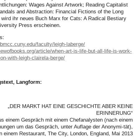
ntlichungen: Wages Against Artwork; Reading Capitalist
ndals and Abstraction: Financial Fictions of the Long
 wird ihr neues Buch Marx for Cats: A Radical Bestiary
iversity Press erscheinen.
s:
bmcc.cuny.edu/faculty/leigh-laberge/
iewofbooks.org/article/when-art-is-life-but-all-life-is-work-
on-with-leigh-clairela-berge/
gstext, Langform:
„DER MARKT HAT EINE GESCHICHTE ABER KEINE
ERINNERUNG“
 aus einem Gespräch mit einem Chefanalysten (nach einem
ungen um das Gespräch, unter Auflage der Anonymi-tät),
in einem Restaurant, The City, London, England, Mai 2013