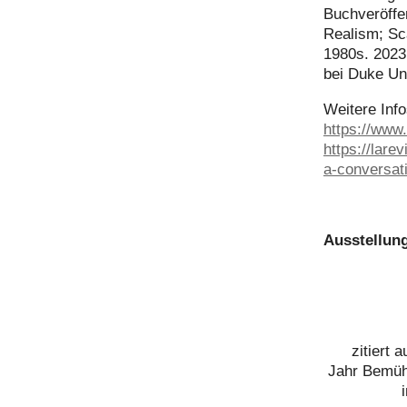
Buchveröffe
Realism; Sca
1980s. 2023
bei Duke Un
Weitere Info
https://www.
https://larev
a-conversati
Ausstellun
zitiert
Jahr Bemüh