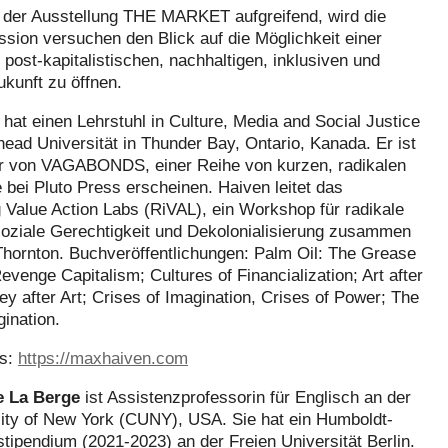
der Ausstellung THE MARKET aufgreifend, wird die
sion versuchen den Blick auf die Möglichkeit einer
, post-kapitalistischen, nachhaltigen, inklusiven und
ukunft zu öffnen.
hat einen Lehrstuhl in Culture, Media and Social Justice
ead Universität in Thunder Bay, Ontario, Kanada. Er ist
 von VAGABONDS, einer Reihe von kurzen, radikalen
 bei Pluto Press erscheinen. Haiven leitet das
 Value Action Labs (RiVAL), ein Workshop für radikale
soziale Gerechtigkeit und Dekolonialisierung zusammen
Thornton. Buchveröffentlichungen: Palm Oil: The Grease
evenge Capitalism; Cultures of Financialization; Art after
 after Art; Crises of Imagination, Crises of Power; The
ination.
os:
https://maxhaiven.com
e La Berge
ist Assistenzprofessorin für Englisch an der
sity of New York (CUNY), USA. Sie hat ein Humboldt-
tipendium (2021-2023) an der Freien Universität Berlin.