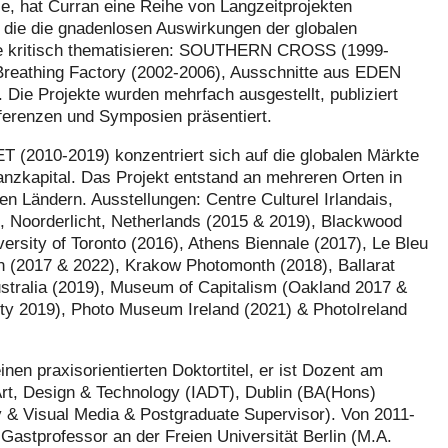
e, hat Curran eine Reihe von Langzeitprojekten
, die die gnadenlosen Auswirkungen der globalen
e kritisch thematisieren: SOUTHERN CROSS (1999-
Breathing Factory (2002-2006), Ausschnitte aus EDEN
 Die Projekte wurden mehrfach ausgestellt, publiziert
ferenzen und Symposien präsentiert.
(2010-2019) konzentriert sich auf die globalen Märkte
anzkapital. Das Projekt entstand an mehreren Orten in
n Ländern. Ausstellungen: Centre Culturel Irlandais,
), Noorderlicht, Netherlands (2015 & 2019), Blackwood
versity of Toronto (2016), Athens Biennale (2017), Le Bleu
on (2017 & 2022), Krakow Photomonth (2018), Ballarat
ustralia (2019), Museum of Capitalism (Oakland 2017 &
ty 2019), Photo Museum Ireland (2021) & PhotoIreland
inen praxisorientierten Doktortitel, er ist Dozent am
 Art, Design & Technology (IADT), Dublin (BA(Hons)
 & Visual Media & Postgraduate Supervisor). Von 2011-
Gastprofessor an der Freien Universität Berlin (M.A.