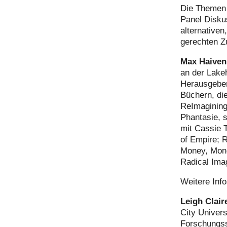
Die Themen 
Panel Diskus
alternativen
gerechten Z
Max Haiven
an der Lakeh
Herausgeber
Büchern, die
ReImagining
Phantasie, 
mit Cassie 
of Empire; R
Money, Money
Radical Imag
Weitere Inf
Leigh Clair
City Univer
Forschungss