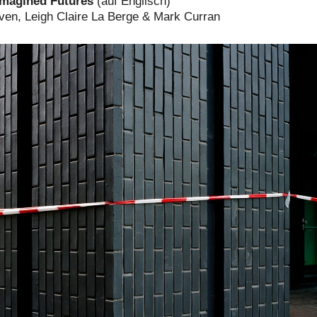
imagined Futures
(auf Englisch)
ven, Leigh Claire La Berge & Mark Curran