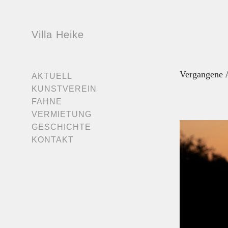
Villa Heike
Vergangene A
AKTUELL
KUNSTVEREIN
FAHNE
VERMIETUNG
GESCHICHTE
KONTAKT